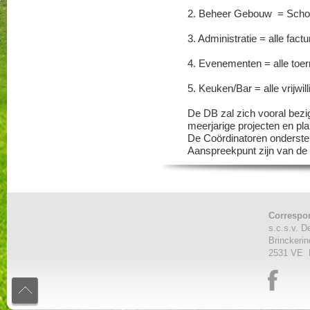
2. Beheer Gebouw = Scho
3. Administratie = alle fac
4. Evenementen = alle toe
5. Keuken/Bar = alle vrijwil
De DB zal zich vooral bezig
meerjarige projecten en pla
De Coördinatoren ondersteu
Aanspreekpunt zijn van de 
Correspond
s.c.s.v. D
Brinckerin
2531 VE 