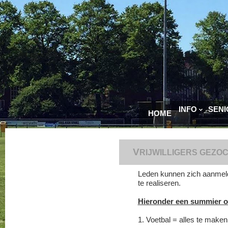
INFO
SEN
HOME
V
RIJWILLIGERS GEZO
Leden kunnen zich aanmelden
te realiseren.
Hieronder een summier oms
1. Voetbal = alles te make